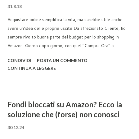
31.8.18
Acquistare online semplifica la vita, ma sarebbe utile anche
avere un'idea delle proprie uscite Da affezionato Cliente, ho
sempre rivolto buona parte del budget per lo shopping in
Amazon. Giorno dopo giorno, con quel "Compra Ora" o
"Aggiungi al Carrello" da una parte ho riempito casa (o la
CONDIVIDI
POSTA UN COMMENTO
pancia) con tante cose buone e utili, dall'altra ho soddisfatto i
CONTINUA A LEGGERE
miei impulsi d'acquisto sfruttando al meglio le opportunità
offerte dalla piattaforma. Ora però, dopo qualche anno di click
è giunta l'ora per fare un'esamina. Quanto ho speso dunque in
Amazon? Purtroppo su Amazon.it non è presente una funzione
Fondi bloccati su Amazon? Ecco la
che faciliterebbe la vita: scaricare dei report sugli acquisti,
soluzione che (forse) non conosci
cosa che per la piattaforma americana risulta invece possibile.
Potrei mettermi a sommare voce per voce dall'account Ordini
30.12.24
tutti gli acquisti fatti, tenendo conto anche degli eventuali resi.